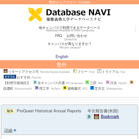
塾外からアクセス / Outside
他キャンパスで利用できるデータベース
Databases Available at Other Campuses
FAQ
お問い合わせ
Contact Us
キャンパスが異なりますか？
Not your campus?
English
塾外
リモートアクセス可
フリー
トライアル
Remote Access Available
Free
Trial
おすすめ
Popular
【利用可能地区】
全キャンパス共通
三田
日吉
All Campuses
Mita
Hiyoshi
信濃町
理工学
湘南藤沢
芝共立
Shinanomachi
SciTech
SFC
Shibakyoritsu
ProQuest Historical Annual Reports
年次報告書(米国)
Bookmark
詳細