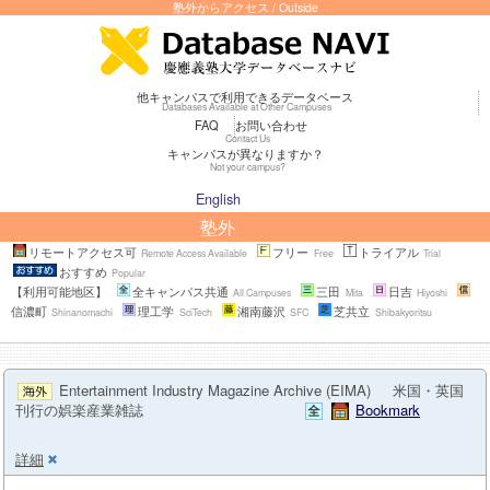
塾外からアクセス / Outside
他キャンパスで利用できるデータベース
Databases Available at Other Campuses
FAQ
お問い合わせ
Contact Us
キャンパスが異なりますか？
Not your campus?
English
塾外
リモートアクセス可
フリー
トライアル
Remote Access Available
Free
Trial
おすすめ
Popular
【利用可能地区】
全キャンパス共通
三田
日吉
All Campuses
Mita
Hiyoshi
信濃町
理工学
湘南藤沢
芝共立
Shinanomachi
SciTech
SFC
Shibakyoritsu
Entertainment Industry Magazine Archive (EIMA)
米国・英国
刊行の娯楽産業雑誌
Bookmark
詳細