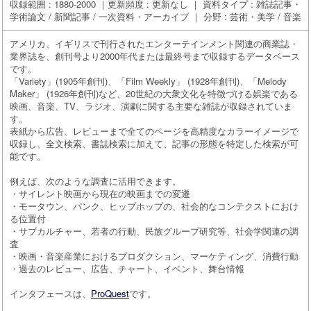
収録範囲 : 1880-2000 ｜更新頻度 : 更新なし ｜ 資料タイプ : 雑誌記事・
学術論文 / 新聞記事 / 一次資料・アーカイブ ｜ 分野 : 芸術・美学 / 音楽
アメリカ、イギリスで刊行されたエンターテインメント関連の商業誌・
業界誌を、創刊号より2000年代または最終号まで収録するデータベース
です。
「Variety」(1905年創刊)、「Film Weekly」 (1928年創刊)、「Melody
Maker」 (1926年創刊)など、20世紀の大衆文化を特徴づける娯楽である
映画、音楽、TV、ラジオ、演劇に関する主要な雑誌が収録されていま
す。
表紙から広告、レビューまで全てのページを高精度なカラーイメージで
収録し、全文検索、書誌検索に加えて、記事の形態を特定した検索が可
能です。
例えば、次のような調査に活用できます。
・サイレント映画から現在の映画までの変遷
・モータウン、パンク、ヒップホップの、社会的なコンテクストにおけ
る位置付
・サブカルチャー、若者の行動、民族グループ研究等、社会学関連の調
査
・映画・音楽産業におけるプロダクション、マーケティング、消費行動
・過去のレビュー、広告、チャート、イベント、舞台情報
インタフェースは、
ProQuest
です。