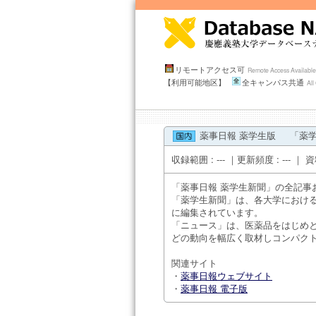
リモートアクセス可
Remote Access Availabl
【利用可能地区】
全キャンパス共通
Al
薬事日報 薬学生版
「薬
収録範囲 : --- ｜更新頻度 : --
「薬事日報 薬学生新聞」の全記
「薬学生新聞」は、各大学におけ
に編集されています。
「ニュース」は、医薬品をはじめ
どの動向を幅広く取材しコンパク
関連サイト
・
薬事日報ウェブサイト
・
薬事日報 電子版