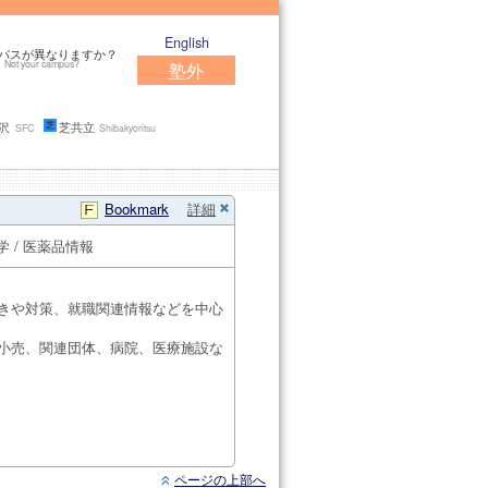
English
パスが異なりますか？
Not your campus?
塾外
沢
芝共立
SFC
Shibakyoritsu
Bookmark
詳細
薬学 / 医薬品情報
きや対策、就職関連情報などを中心
小売、関連団体、病院、医療施設な
ページの上部へ