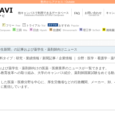
塾外からアクセス / Outside
他キャンパスで利用できるデータベース
お問い合わせ
キャン
FAQ
Databases Available at Other Campuses
Contact Us
フリー
トライアル
おすすめ
e
Free
Trial
Popular
三田
日吉
信濃町
理工学
湘南藤
l Campuses
Mita
Hiyoshi
Shinanomachi
SciTech
学生新聞」の記事および薬学生・薬剤師向けニュース
- ｜ 資料タイプ : 研究・業績情報 / 新聞記事 / 企業情報 ｜ 分野 : 医学・看護学・
事および薬学生・薬剤師向けの医薬・医療業界のニュースが一覧できます。
る教育改革への取り組み、大学のキャンパス紹介、薬剤師国家試験をめぐる動
とした医薬・医療分野を中心に、厚生労働省などの行政機関、メーカー、卸、
トに配信しています。