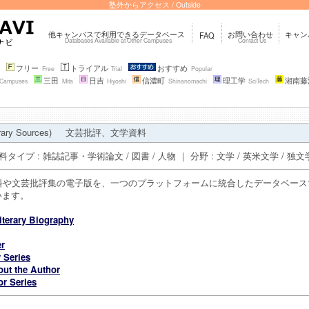
塾外からアクセス / Outside
他キャンパスで利用できるデータベース
お問い合わせ
キャン
FAQ
Databases Available at Other Campuses
Contact Us
フリー
トライアル
おすすめ
e
Free
Trial
Popular
三田
日吉
信濃町
理工学
湘南藤
l Campuses
Mita
Hiyoshi
Shinanomachi
SciTech
rary Sources)
文芸批評、文学資料
｜ 資料タイプ : 雑誌記事・学術論文 / 図書 / 人物 ｜ 分野 : 文学 / 英米文学 / 独文
資料や文芸批評集の電子版を、一つのプラットフォームに統合したデータベース
います。
Literary Biography
er
r Series
out the Author
or Series