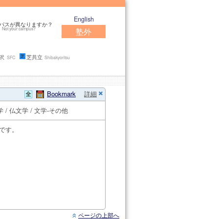
English
パスが異なりますか？
Not your campus?
塾外
沢
芝共立
SFC
Shibakyoritsu
Bookmark
詳細
学 / 仏文学 / 文学-その他
です。
ページの上部へ