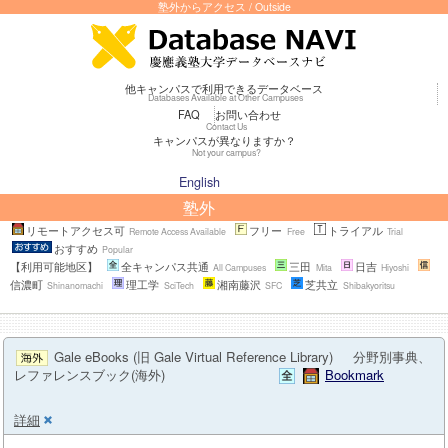
塾外からアクセス / Outside
他キャンパスで利用できるデータベース
Databases Available at Other Campuses
FAQ
お問い合わせ
Contact Us
キャンパスが異なりますか？
Not your campus?
English
塾外
リモートアクセス可
フリー
トライアル
Remote Access Available
Free
Trial
おすすめ
Popular
【利用可能地区】
全キャンパス共通
三田
日吉
All Campuses
Mita
Hiyoshi
信濃町
理工学
湘南藤沢
芝共立
Shinanomachi
SciTech
SFC
Shibakyoritsu
Gale eBooks (旧 Gale Virtual Reference Library)
分野別事典、
レファレンスブック(海外)
Bookmark
詳細